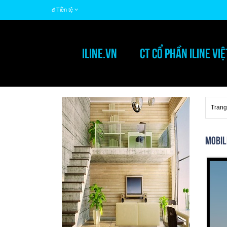
đ
Tiền tệ
ILINE.VN
CT CỔ PHẦN ILINE VI
Trang
Mobile