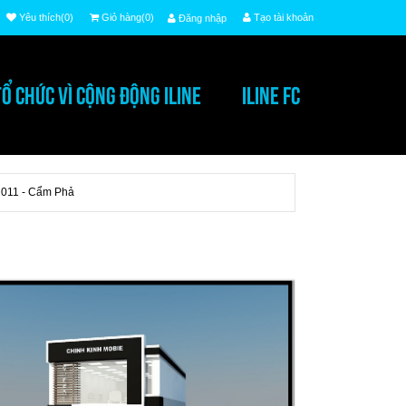
Yêu thích(0)
Giỏ hàng(0)
Tạo tài khoản
Đăng nhập
TỔ CHỨC VÌ CỘNG ĐỘNG ILINE
ILINE FC
 2011 - Cẩm Phả