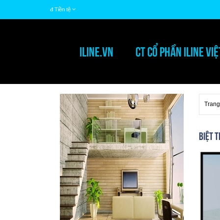
đ
Tiền tệ
ILINE.VN
CT CỔ PHẦN ILINE VI
Trang
Biệt t