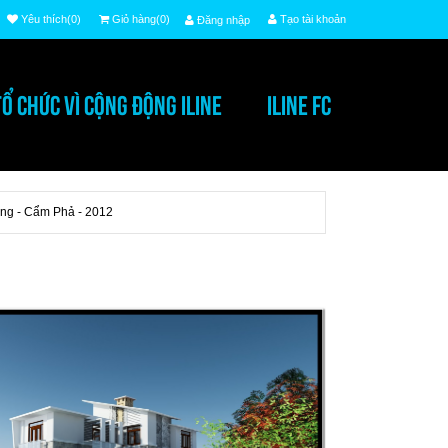
Yêu thích(0)
Giỏ hàng(0)
Tạo tài khoản
Đăng nhập
TỔ CHỨC VÌ CỘNG ĐỘNG ILINE
ILINE FC
ũng - Cẩm Phả - 2012